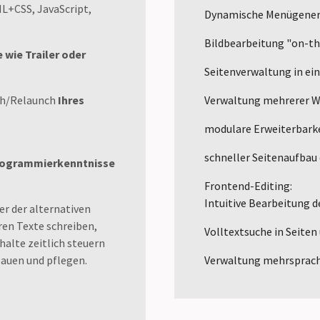
+CSS, JavaScript,
Dynamische Menügener
Bildbearbeitung "on-th
wie Trailer oder
Seitenverwaltung in ei
ch/Relaunch
Ihres
Verwaltung mehrerer We
modulare Erweiterbark
schneller Seitenaufbau
Programmierkenntnisse
Frontend-Editing:
Intuitive Bearbeitung de
er der alternativen
en Texte schreiben,
Volltextsuche in Seiten
halte zeitlich steuern
bauen und pflegen.
Verwaltung mehrsprach