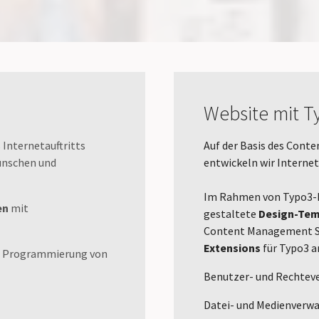
Website mit T
 Internetauftritts
Auf der Basis des Con
Wünschen und
entwickeln wir Interne
Im Rahmen von Typo3-En
en
mit
gestaltete
Design-Tem
Content Management S
Extensions
für Typo3 a
ie Programmierung von
Benutzer- und Rechtev
Datei- und Medienverw