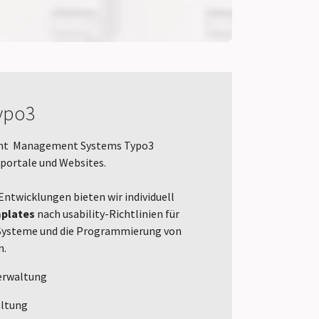
ypo3
tent Management Systems Typo3
tportale und Websites.
twicklungen bieten wir individuell
plates
nach usability-Richtlinien für
ysteme und die Programmierung von
n.
erwaltung
altung